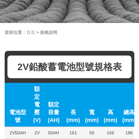
當前位置：
首頁
> 規格說明
2V鉛酸蓄電池型號規格表
額
定
電
額定
電池型
壓
容量
長
寬
高
總高
號
(V)
(AH)
(mm)
(mm)
(mm)
(mm)
2V50AH
2V
50AH
161
50
166
186