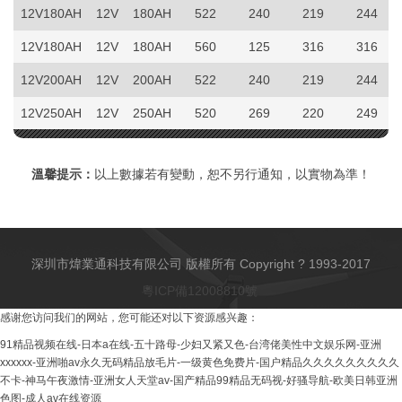
12V180AH
12V
180AH
522
240
219
244
12V180AH
12V
180AH
560
125
316
316
12V200AH
12V
200AH
522
240
219
244
12V250AH
12V
250AH
520
269
220
249
溫馨提示：
以上數據若有變動，恕不另行通知，以實物為準！
深圳市煒業通科技有限公司 版權所有 Copyright ? 1993-2017
粵ICP備12008810號
感谢您访问我们的网站，您可能还对以下资源感兴趣：
91精品视频在线-日本a在线-五十路母-少妇又紧又色-台湾佬美性中文娱乐网-亚洲
xxxxxx-亚洲啪av永久无码精品放毛片-一级黄色免费片-国户精品久久久久久久久久久
不卡-神马午夜激情-亚洲女人天堂av-国产精品99精品无码视-好骚导航-欧美日韩亚洲
色图-成人av在线资源