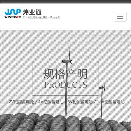
切
換
導
航