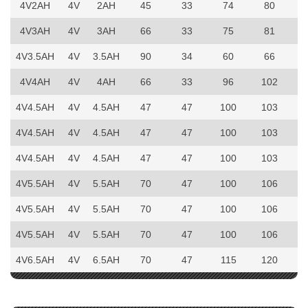
4V2AH
4V
2AH
45
33
74
80
0
4V3AH
4V
3AH
66
33
75
81
0
4V3.5AH
4V
3.5AH
90
34
60
66
0
4V4AH
4V
4AH
66
33
96
102
0
4V4.5AH
4V
4.5AH
47
47
100
103
0
4V4.5AH
4V
4.5AH
47
47
100
103
0
4V4.5AH
4V
4.5AH
47
47
100
103
0
4V5.5AH
4V
5.5AH
70
47
100
106
0
4V5.5AH
4V
5.5AH
70
47
100
106
0
4V5.5AH
4V
5.5AH
70
47
100
106
0
4V6.5AH
4V
6.5AH
70
47
115
120
0